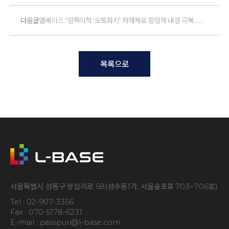
다음글
엘베이스 “암특이적 ‘오토파지’ 저해제로 항암제 내성 극복…
폐암 타깃”
목록으로
서울특별시 성동구 왕십리로 58(성수동1가, 서울숲포휴 703~706호)
Tel : 02-907-3356
Fax : 070-5178-6231
E-mail : passpuri@l-base.com